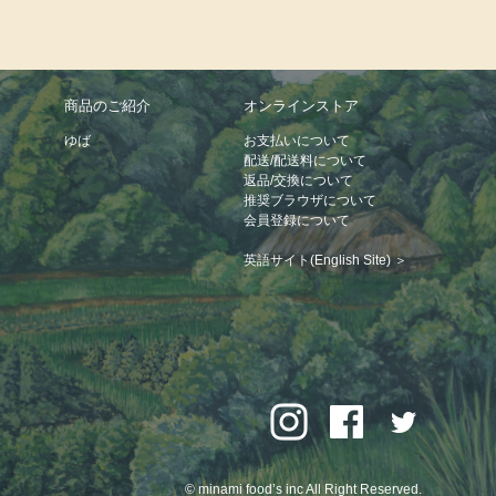
商品のご紹介
オンラインストア
ゆば
お支払いについて
配送/配送料について
返品/交換について
推奨ブラウザについて
会員登録について
英語サイト(English Site) ＞
© minami food’s inc All Right Reserved.